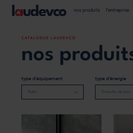
Aller
Main
au
nos produits
l'entreprise
contenu
navigation
principal
CATALOGUE LAUDEVCO
nos produit
type d'équipement
type d’énergie
Poêle
Granulés de bois