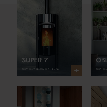
SUPER 7
OB
+
PUISSANCE NOMINALE :
7.4KW
PUISSAN