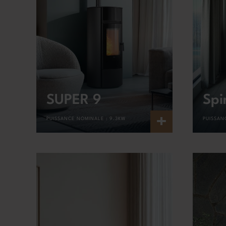
SUPER 9
Spi
+
PUISSANCE NOMINALE :
9.3KW
PUISSAN