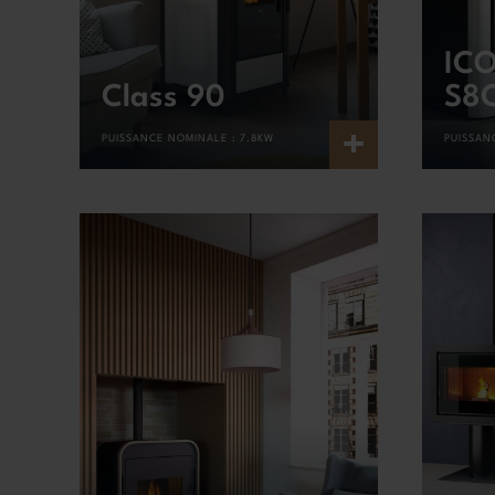
ICO
Class 90
S8
+
PUISSANCE NOMINALE :
7.8KW
PUISSAN