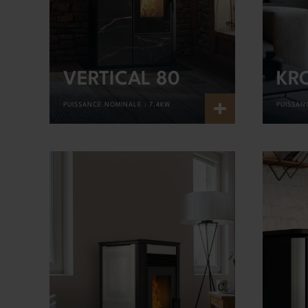
VERTICAL 80
KR
+
PUISSANCE NOMINALE :
7.4KW
PUISSAN