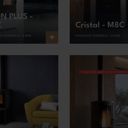
N PLUS -
C
Cristal - M8C
+
CE NOMINALE :
8.5KW
PUISSANCE NOMINALE :
8.5KW