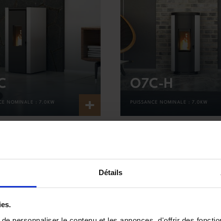
C
O7C-H
+
CE NOMINALE :
7.0KW
PUISSANCE NOMINALE :
7.0KW
Détails
ies.
e personnaliser le contenu et les annonces, d'offrir des fonctio