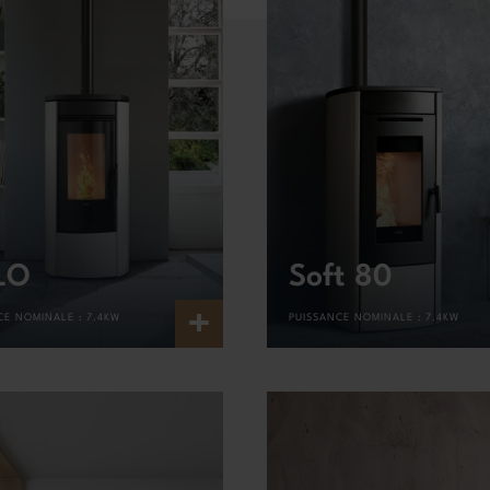
LO
Soft 80
+
CE NOMINALE :
7.4KW
PUISSANCE NOMINALE :
7.4KW