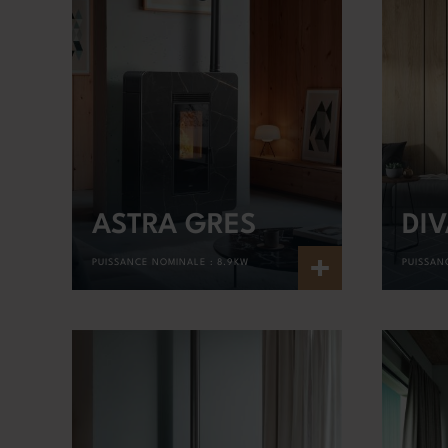
ASTRA GRES
DI
+
PUISSANCE NOMINALE :
8.9KW
PUISSAN