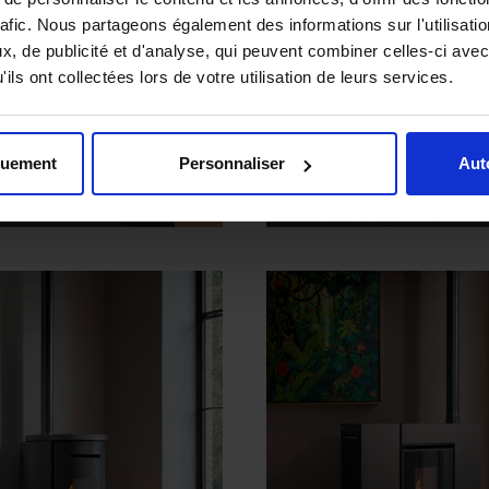
rafic. Nous partageons également des informations sur l'utilisati
, de publicité et d'analyse, qui peuvent combiner celles-ci avec
ils ont collectées lors de votre utilisation de leurs services.
Sound 7.0 -
la - S7C
R7C-H
quement
Personnaliser
Aut
+
CE NOMINALE :
7.0KW
PUISSANCE NOMINALE :
7.0KW