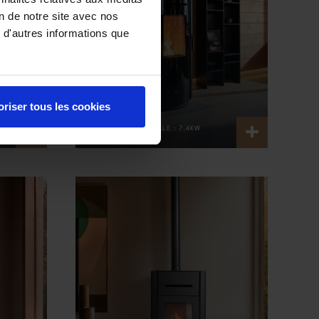
on de notre site avec nos
 d'autres informations que
ONE 8
oriser tous les cookies
+
+
PUISSANCE NOMINALE :
7.4KW