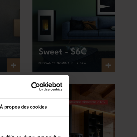
Sweet - S6C
+
+
PUISSANCE NOMINALE :
7.0KW
À propos des cookies
nnalités relatives aux médias