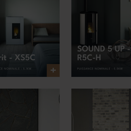
SOUND 5 UP -
rit - XS5C
R5C-H
+
CE NOMINALE :
5.1KW
PUISSANCE NOMINALE :
5.5KW