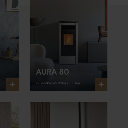
AURA 80
+
+
PUISSANCE NOMINALE :
7.8KW