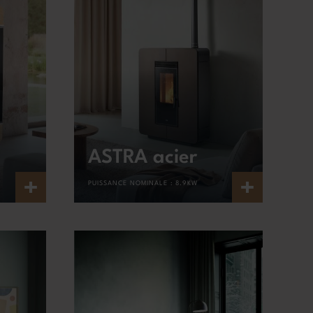
ASTRA acier
+
+
PUISSANCE NOMINALE :
8.9KW