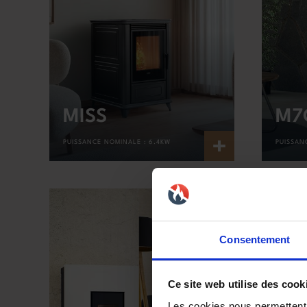
MISS
M7
+
PUISSANCE NOMINALE :
6.4KW
PUISSAN
Consentement
Ce site web utilise des cook
Les cookies nous permettent d