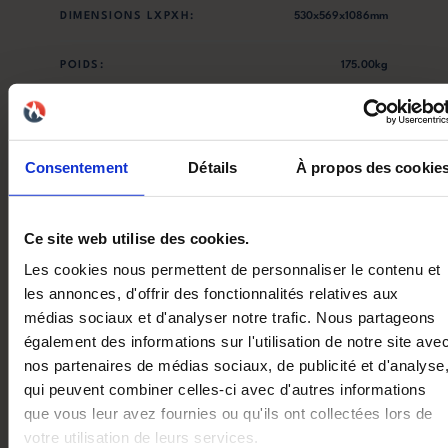
DIMENSIONS LXPXH:
530x569x1086mm
POIDS:
175.00kg
TAILLE RÉSERVOIR:
20.00kg
NOX:
112.00mg/Nm³
Consentement
Détails
À propos des cookie
CO:
153.00mg/Nm³
Ce site web utilise des cookies.
COV:
10.00mg/Nm³
Les cookies nous permettent de personnaliser le contenu et
les annonces, d'offrir des fonctionnalités relatives aux
POUSSIÈRES:
15.00mg/Nm³
médias sociaux et d'analyser notre trafic. Nous partageons
également des informations sur l'utilisation de notre site ave
ENTRÉE D'AIR:
50 mm (arrière)
nos partenaires de médias sociaux, de publicité et d'analyse
qui peuvent combiner celles-ci avec d'autres informations
DIAMÈTRE DES SORTIE DES
80.00mm
que vous leur avez fournies ou qu'ils ont collectées lors de
FUMÉES:
arrière
votre utilisation de leurs services.