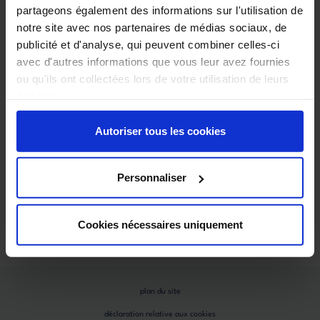
partageons également des informations sur l'utilisation de
l'entreprise
notre site avec nos partenaires de médias sociaux, de
qui sommes-nous ?
publicité et d'analyse, qui peuvent combiner celles-ci
formations
avec d'autres informations que vous leur avez fournies
recrutement
ou qu'ils ont collectées lors de votre utilisation de leurs
services.
besoin d'aide ?
assistance laudevco
Autoriser tous les cookies
choisir son produit
FAQ
Personnaliser
Retrouvez-nous sur les réseaux
linkedin
youtube
Cookies nécessaires uniquement
instagram
facebook
plan du site
déclaration relative aux cookies