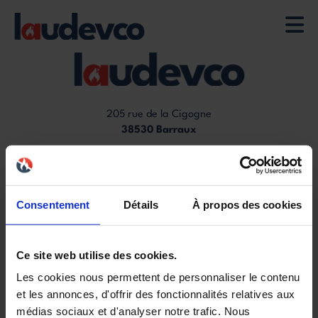
Aller
au
contenu
principal
205 rue de la Cigogne
38530 Barraux
04 58 00 56 50
contact@laudevco.com
Consentement
Détails
À propos des cookies
nos produits
Footer
poêles
menu
inserts
Ce site web utilise des cookies.
foyers
cuisinières
Les cookies nous permettent de personnaliser le contenu
chaudières
et les annonces, d'offrir des fonctionnalités relatives aux
médias sociaux et d'analyser notre trafic. Nous