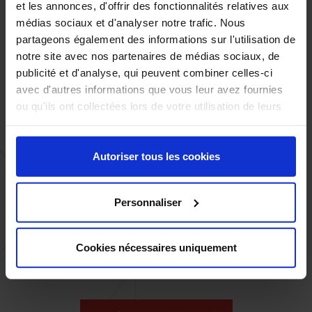
et les annonces, d'offrir des fonctionnalités relatives aux
facilement vous projeter sur ce que vous coûtera votre facture
médias sociaux et d'analyser notre trafic. Nous
de chauffage.
partageons également des informations sur l'utilisation de
L’acquisition d’un poêle à bois reste un investissement
notre site avec nos partenaires de médias sociaux, de
modeste par rapport aux autres systèmes de chauffage plus
publicité et d'analyse, qui peuvent combiner celles-ci
onéreux.
avec d'autres informations que vous leur avez fournies
ou qu'ils ont collectées lors de votre utilisation de leurs
services.
Autoriser tous les cookies
Convivialité
Les appareils de chauffage à bois nous fournissent un
Personnaliser
environnement chaleureux et convivial. Ils dégagent de la
chaleur ambiante et chauffent très bien la pièce dans la
maison. Le poêle à bois reste le moyen de chauffage le plus
Cookies nécessaires uniquement
convivial grâce à son authentique flamme.