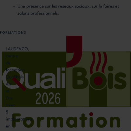
Une présence sur les réseaux sociaux, sur le foires et
salons professionnels.
FORMATIONS
LAUDEVCO,
centre
de
formation
Qualibois
Air
et
Eau
avec
5
implantations
en