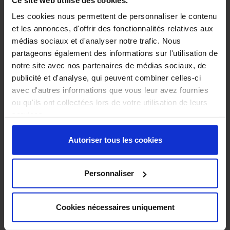
pratiques
Les cookies nous permettent de personnaliser le contenu
dans
et les annonces, d'offrir des fonctionnalités relatives aux
la
médias sociaux et d'analyser notre trafic. Nous
filière
partageons également des informations sur l'utilisation de
bois
notre site avec nos partenaires de médias sociaux, de
publicité et d'analyse, qui peuvent combiner celles-ci
avec d'autres informations que vous leur avez fournies
Formations
ou qu'ils ont collectées lors de votre utilisation de leurs
proposées
services.
:
Produits
Autoriser tous les cookies
AIR,
Produits
Hydrauliques,
Personnaliser
SAV
niveau
1,
Cookies nécessaires uniquement
Qualibois
Air