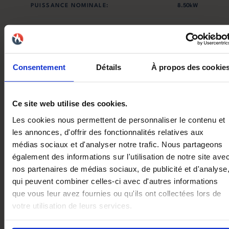
PUISSANCE NOMINALE:
8.50kW
PUISSANCE MINIMALE:
2.50kW
EFFICACITÉ ÉNERGÉTIQUE SAISONNIÈRE:
83.00%
Consentement
Détails
À propos des cookie
NORME:
EN16510
Ce site web utilise des cookies.
DIMENSIONS LXPXH:
479x533x1018mm
Les cookies nous permettent de personnaliser le contenu et
les annonces, d'offrir des fonctionnalités relatives aux
POIDS:
87.00kg
médias sociaux et d'analyser notre trafic. Nous partageons
également des informations sur l'utilisation de notre site ave
TAILLE RÉSERVOIR:
17.00kg
nos partenaires de médias sociaux, de publicité et d'analyse
qui peuvent combiner celles-ci avec d'autres informations
NOX:
140.00mg/Nm³
que vous leur avez fournies ou qu'ils ont collectées lors de
votre utilisation de leurs services.
CO:
160.00mg/Nm³