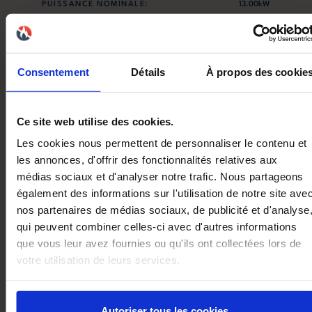
PUISSANCE NOMINALE:
13.00kW
PUISSANCE MINIMALE:
3.70kW
Consentement
Détails
À propos des cookie
EFFICACITÉ ÉNERGÉTIQUE SAISONNIÈRE:
83.00%
NORME:
EN16510
Ce site web utilise des cookies.
Les cookies nous permettent de personnaliser le contenu et
DIMENSIONS LXPXH:
580x580x1140
les annonces, d'offrir des fonctionnalités relatives aux
médias sociaux et d'analyser notre trafic. Nous partageons
POIDS:
155.00kg
également des informations sur l'utilisation de notre site ave
nos partenaires de médias sociaux, de publicité et d'analyse
TAILLE RÉSERVOIR:
23.00kg
qui peuvent combiner celles-ci avec d'autres informations
que vous leur avez fournies ou qu'ils ont collectées lors de
NOX:
99.00mg/Nm³
votre utilisation de leurs services.
CO:
125.00mg/Nm³
Autoriser tous les cookies
COV:
2.00mg/Nm³