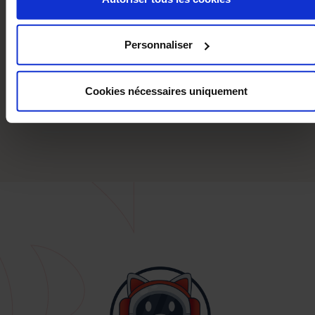
POUSSIÈRES:
18.00mg/Nm³
Personnaliser
DIAMÈTRE DES SORTIE DES
80.00mm
FUMÉES:
arrière
Cookies nécessaires uniquement
GAMME DE PRIX:
€€ (2500€ à 4500€ HT)