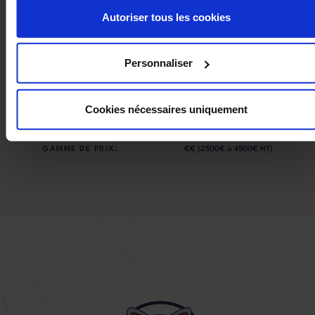
Autoriser tous les cookies
POUSSIÈRES:
15.00mg/Nm³
Personnaliser
ENTRÉE D'AIR:
60mm (arrière)
DIAMÈTRE DES SORTIE DES
80.00mm arrière ou
Cookies nécessaires uniquement
FUMÉES:
haute
GAMME DE PRIX:
€€ (2500€ à 4500€ HT)