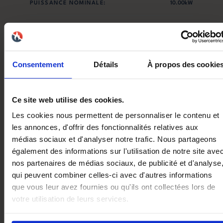
PUISSANCE NOMINALE:
10.00kW
PUISSANCE MINIMALE:
3.00kW
EFFICACITÉ ÉNERGÉTIQUE SAISONNIÈRE:
84.00%
Consentement
Détails
À propos des cookie
NORME:
EN16510
Ce site web utilise des cookies.
DIMENSIONS LXPXH:
540x567x1060mm
Les cookies nous permettent de personnaliser le contenu et
POIDS:
120.00kg
les annonces, d'offrir des fonctionnalités relatives aux
médias sociaux et d'analyser notre trafic. Nous partageons
également des informations sur l'utilisation de notre site ave
TAILLE RÉSERVOIR:
22.00kg
nos partenaires de médias sociaux, de publicité et d'analyse
qui peuvent combiner celles-ci avec d'autres informations
NOX:
100.00mg/Nm³
que vous leur avez fournies ou qu'ils ont collectées lors de
votre utilisation de leurs services.
CO:
159.00mg/Nm³
COV:
5.00mg/Nm³