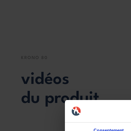
KRONO 80
vidéos
du produit
Consentement