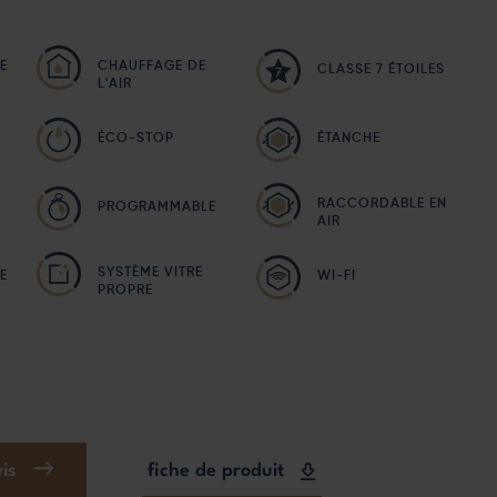
E
CHAUFFAGE DE
CLASSE 7 ÉTOILES
L'AIR
ÉCO-STOP
ÉTANCHE
RACCORDABLE EN
PROGRAMMABLE
AIR
SYSTÈME VITRE
E
WI-FI
PROPRE
is
fiche de produit