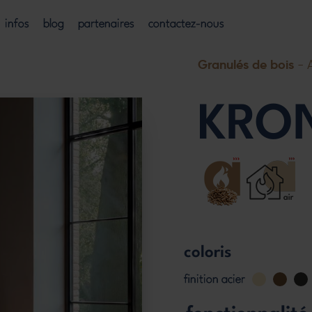
infos
blog
partenaires
contactez-nous
Granulés de bois
- A
KRO
coloris
finition acier