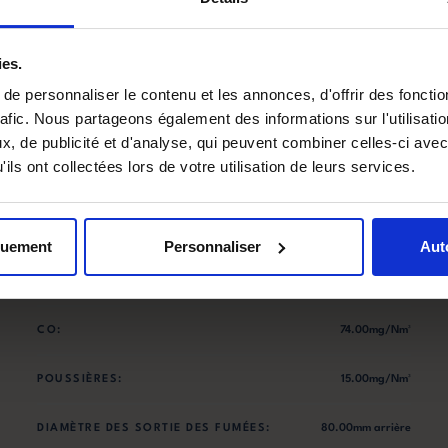
ies.
e personnaliser le contenu et les annonces, d'offrir des fonctio
rafic. Nous partageons également des informations sur l'utilisati
PUISSANCE NOMINALE:
7.80kW
, de publicité et d'analyse, qui peuvent combiner celles-ci avec
ils ont collectées lors de votre utilisation de leurs services.
EFFICACITÉ ÉNERGÉTIQUE SAISONNIÈRE:
81.00%
DIMENSIONS LXPXH:
499x557x995mm
quement
Personnaliser
Aut
TAILLE RÉSERVOIR:
15.00kg
CO:
74.00mg/Nm³
POUSSIÈRES:
15.00mg/Nm³
DIAMÈTRE DES SORTIE DES FUMÉES:
80.00mm arrière