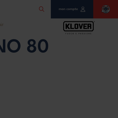
mon compte
ir
NO 80