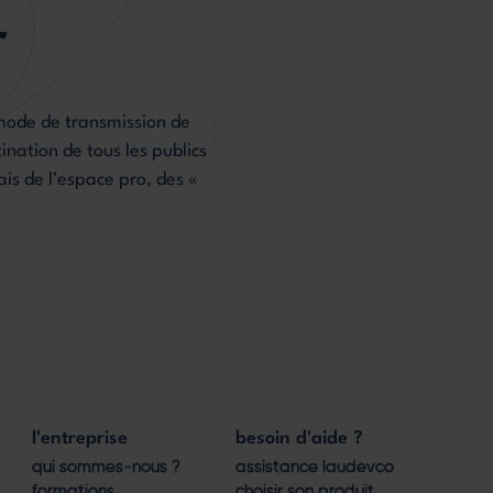
r
 mode de transmission de
nation de tous les publics
ais de l’espace pro, des «
l'entreprise
besoin d'aide ?
qui sommes-nous ?
assistance laudevco
formations
choisir son produit