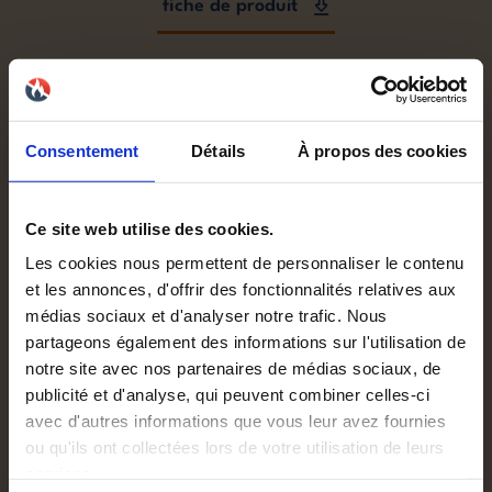
fiche de produit
Référence des données : NADIA 14. Pour
tout autre modèle, merci de nous
Consentement
Détails
À propos des cookies
contacter.
PUISSANCE NOMINALE:
14.00kW
Ce site web utilise des cookies.
Les cookies nous permettent de personnaliser le contenu
PUISSANCE MINIMALE:
6.00kW
et les annonces, d'offrir des fonctionnalités relatives aux
médias sociaux et d'analyser notre trafic. Nous
PUISSANCE NOMINALE AIR:
14.00
partageons également des informations sur l'utilisation de
notre site avec nos partenaires de médias sociaux, de
EFFICACITÉ ÉNERGÉTIQUE SAISONNIÈRE:
70.00%
publicité et d'analyse, qui peuvent combiner celles-ci
avec d'autres informations que vous leur avez fournies
NORME:
EN16510
ou qu'ils ont collectées lors de votre utilisation de leurs
services.
DIMENSIONS LXPXH:
979X477X1162