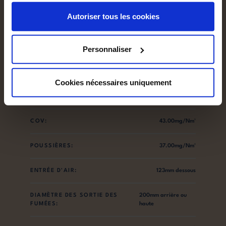
Autoriser tous les cookies
POIDS:
173.00kg
BÛCHES:
50.00cm
Personnaliser
NOX:
90.00mg/Nm³
Cookies nécessaires uniquement
CO:
1093.00mg/Nm³
COV:
43.00mg/Nm³
POUSSIÈRES:
37.00mg/Nm³
ENTRÉE D'AIR:
123mm dessous
DIAMÈTRE DES SORTIE DES
200mm arrière ou
FUMÉES:
haute