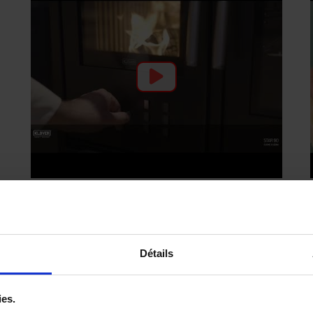
Détails
PUISSANCE NOMINALE:
11.00kW
ies.
NORME:
EN13240