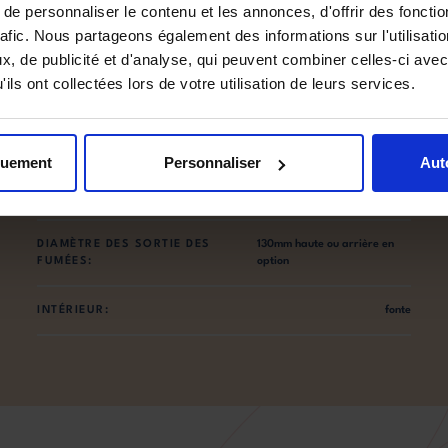
e personnaliser le contenu et les annonces, d'offrir des fonctio
rafic. Nous partageons également des informations sur l'utilisati
DIMENSIONS FOUR:
350x440x395mm
, de publicité et d'analyse, qui peuvent combiner celles-ci avec
ils ont collectées lors de votre utilisation de leurs services.
BÛCHES:
40.00cm
CO:
577.00mg/Nm³
quement
Personnaliser
Aut
POUSSIÈRES:
14.00mg/Nm³
DIAMÈTRE DES SORTIE DES
130mm haute ou arrière en
FUMÉES:
option
INTÉRIEUR:
fonte