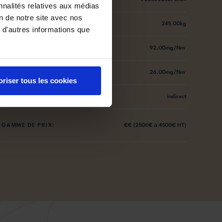
nnalités relatives aux médias
on de notre site avec nos
POIDS:
245.00kg
 d'autres informations que
NOX:
92.00mg/Nm³
COV:
26.00mg/Nm³
oriser tous les cookies
ENTRÉE D'AIR:
indirect
GAMME DE PRIX:
€€ (2500€ à 4500€ HT)