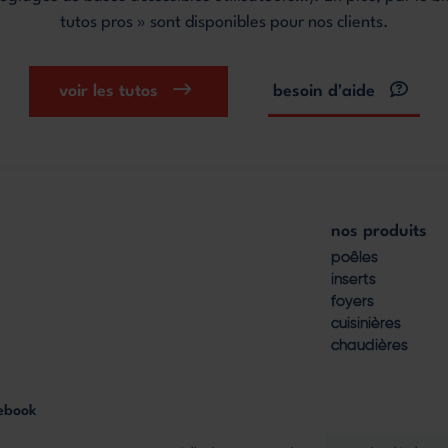
tutos pros » sont disponibles pour nos clients.
voir les tutos
besoin d'aide
nos produits
Footer
poêles
inserts
menu
foyers
cuisinières
chaudières
ebook