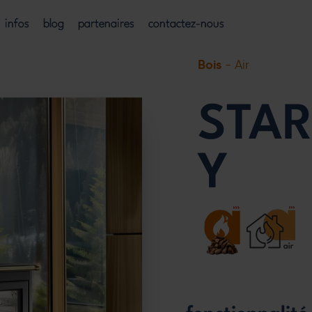
infos
blog
partenaires
contactez-nous
Bois
- Air
STAR
Y