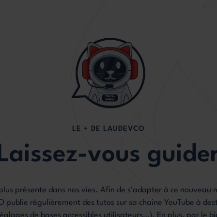
LE + DE LAUDEVCO
Laissez-vous guide
 plus présente dans nos vies. Afin de s’adapter à ce nouveau
ublie régulièrement des tutos sur sa chaine YouTube à desti
églages de bases accessibles utilisateurs…). En plus, par le bi