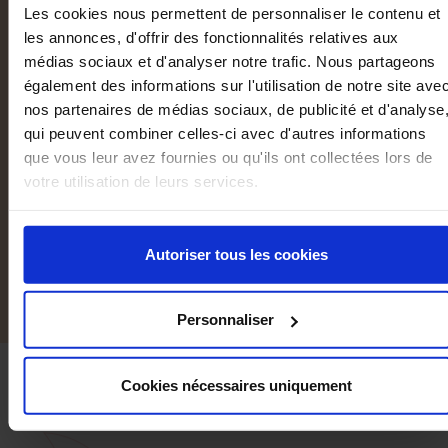
Les cookies nous permettent de personnaliser le contenu et
les annonces, d'offrir des fonctionnalités relatives aux
COV:
88.00mg/Nm³
médias sociaux et d'analyser notre trafic. Nous partageons
également des informations sur l'utilisation de notre site ave
POUSSIÈRES:
16.90mg/Nm³
nos partenaires de médias sociaux, de publicité et d'analyse
qui peuvent combiner celles-ci avec d'autres informations
ENTRÉE D'AIR:
non raccordable
que vous leur avez fournies ou qu'ils ont collectées lors de
votre utilisation de leurs services.
DIAMÈTRE DES SORTIE DES
150.00mm
FUMÉES:
haute
GAMME DE PRIX:
€€€ (+ de 4500€ HT)
Autoriser tous les cookies
Personnaliser
Cookies nécessaires uniquement