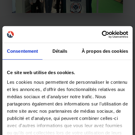
LAUDEVCO
vous remercie pour votre visite sur notre
stand !!
A l'année prochaine !
Consentement
Détails
À propos des cookies
Ce site web utilise des cookies.
Les cookies nous permettent de personnaliser le contenu
et les annonces, d'offrir des fonctionnalités relatives aux
médias sociaux et d'analyser notre trafic. Nous
partageons également des informations sur l'utilisation de
notre site avec nos partenaires de médias sociaux, de
205 rue de la Cigogne
publicité et d'analyse, qui peuvent combiner celles-ci
38530 Barraux
avec d'autres informations que vous leur avez fournies
04 58 00 56 50
ou qu'ils ont collectées lors de votre utilisation de leurs