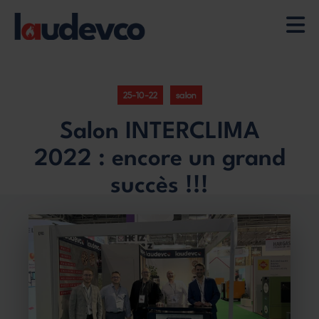
Aller
au
contenu
25-10-22
salon
principal
Salon INTERCLIMA
2022 : encore un grand
succès !!!