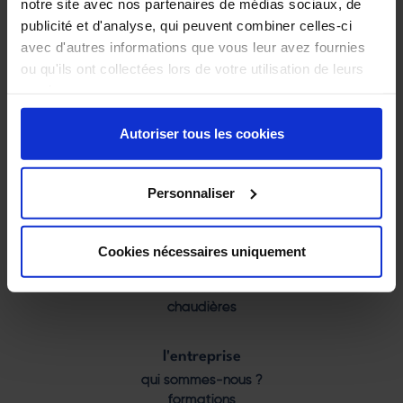
notre site avec nos partenaires de médias sociaux, de
publicité et d'analyse, qui peuvent combiner celles-ci
avec d'autres informations que vous leur avez fournies
ou qu'ils ont collectées lors de votre utilisation de leurs
205 rue de la Cigogne
services.
38530 Barraux
04 58 00 56 50
Autoriser tous les cookies
contact@laudevco.com
Personnaliser
nos produits
Footer
poêles
menu
inserts
Cookies nécessaires uniquement
foyers
cuisinières
chaudières
l'entreprise
qui sommes-nous ?
formations