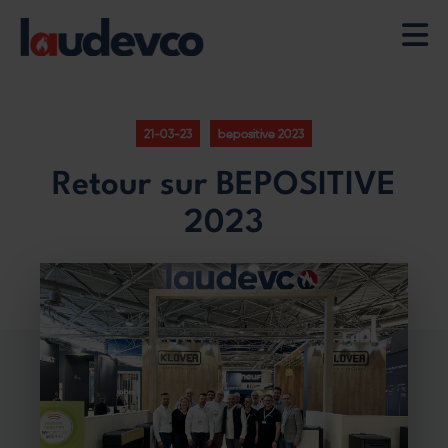
Aller
au
contenu
21-03-23
bepositive 2023
principal
Retour sur BEPOSITIVE
2023