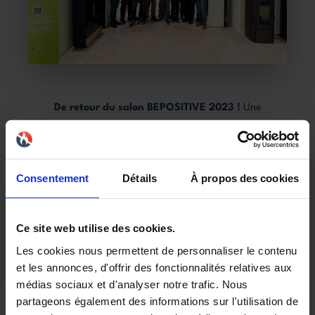
De retour du salon BEPOSITIVE 2023 !
Une
expérience enrichissante où nous avons présenté nos
solutions durables avec une équipe commerciale
agrandie, désormais composée de
9 membres
Consentement
Détails
À propos des cookies
dynamiques
. Merci à tous ceux qui sont venus nous
rendre visite et ont partagé leur intérêt pour une
transition énergétique plus verte. Ensemble,
Ce site web utilise des cookies.
construisons un avenir éco-responsable !
Les cookies nous permettent de personnaliser le contenu
et les annonces, d'offrir des fonctionnalités relatives aux
médias sociaux et d'analyser notre trafic. Nous
partageons également des informations sur l'utilisation de