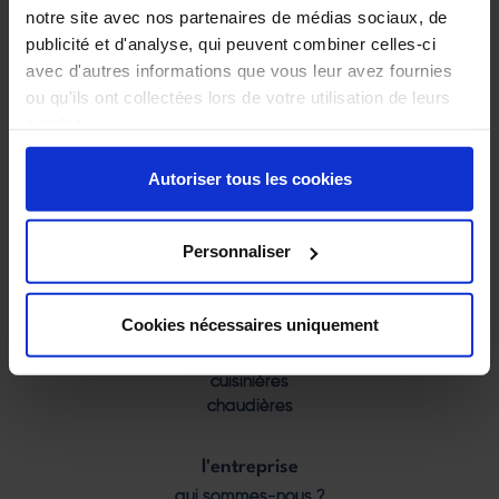
notre site avec nos partenaires de médias sociaux, de
publicité et d'analyse, qui peuvent combiner celles-ci
avec d'autres informations que vous leur avez fournies
ou qu'ils ont collectées lors de votre utilisation de leurs
services.
205 rue de la Cigogne
38530 Barraux
Autoriser tous les cookies
04 58 00 56 50
contact@laudevco.com
Personnaliser
nos produits
Footer
poêles
menu
Cookies nécessaires uniquement
inserts
foyers
cuisinières
chaudières
l'entreprise
qui sommes-nous ?