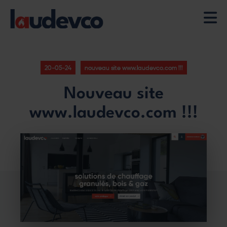
Aller
au
contenu
20-05-24
nouveau site www.laudevco.com !!!
principal
Nouveau site
www.laudevco.com !!!