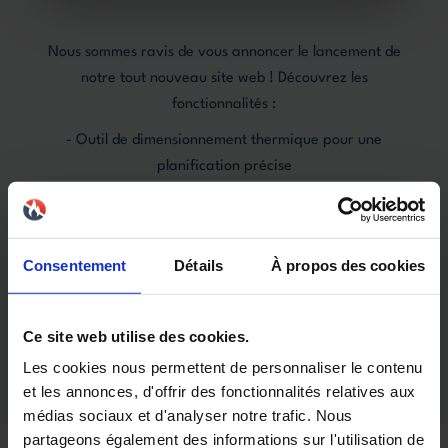
Nous sommes ravis de vous annoncer le lancement de
notre tout nouveau site web ! Découvrez les
fonctionnalités :
- Outil de dimensionnement thermique pour une
planification précise
- Module de commande en ligne moderne et intuitif
- Visualisation immersive des produits en vues 3D
- Devis en ligne pour une facilité de transaction
Consentement
Détails
À propos des cookies
- Informations détaillées et conseils pratiques sur nos
produits.
Explorez dès maintenant notre plateforme pour une
Ce site web utilise des cookies.
expérience client optimale !
Les cookies nous permettent de personnaliser le contenu
et les annonces, d'offrir des fonctionnalités relatives aux
médias sociaux et d'analyser notre trafic. Nous
partageons également des informations sur l'utilisation de