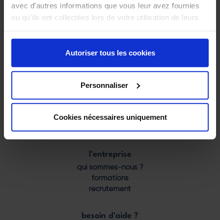
avec d'autres informations que vous leur avez fournies
205 rue de la Cigogne
38530 Barraux
ou qu'ils ont collectées lors de votre utilisation de leurs
services.
04 58 00 56 50
contact@laudevco.com
Autoriser tous les cookies
nos produits
Footer
poêles
Personnaliser
menu
inserts
foyers
cuisinières
Cookies nécessaires uniquement
chaudières
l'entreprise
qui sommes-nous ?
formations
recrutement
besoin d'aide ?