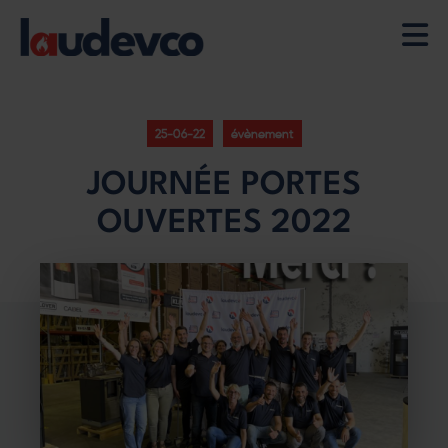
Aller
au
contenu
25-06-22
évènement
principal
JOURNÉE PORTES
OUVERTES 2022