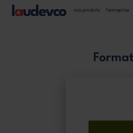
Main
nos produits
l'entreprise
navigation
Aller
au
contenu
principal
Format