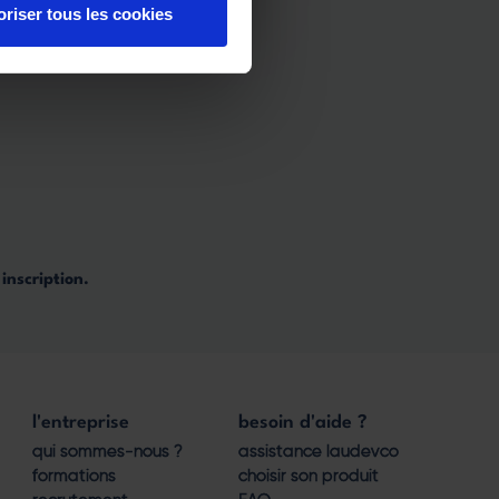
oriser tous les cookies
inscription.
l'entreprise
besoin d'aide ?
qui sommes-nous ?
assistance laudevco
formations
choisir son produit