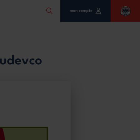
mon compte
audevco