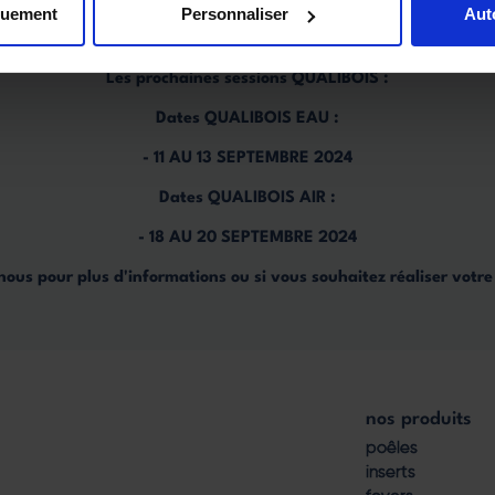
quement
Personnaliser
Aut
Les prochaines sessions QUALIBOIS :
Dates QUALIBOIS EAU :
- 11 AU 13 SEPTEMBRE 2024
Dates QUALIBOIS AIR :
- 18 AU 20 SEPTEMBRE 2024
ous pour plus d'informations ou si vous souhaitez réaliser votre 
nos produits
Footer
poêles
inserts
menu