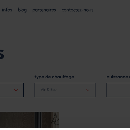
infos
blog
partenaires
contactez-nous
s
type de chauffage
puissance
Air & Eau