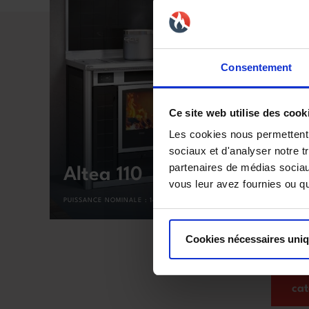
Consentement
Ce site web utilise des cook
Les cookies nous permettent d
STO
sociaux et d'analyser notre t
partenaires de médias sociaux
Altea 110
/ K
vous leur avez fournies ou qu'
+
PUISSANCE NOMINALE :
14.0KW
PUISSAN
Cookies nécessaires uni
ca