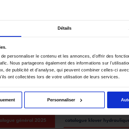
Détails
ies.
e personnaliser le contenu et les annonces, d'offrir des fonctio
RICA K-KP
rafic. Nous partageons également des informations sur l'utilisati
, de publicité et d'analyse, qui peuvent combiner celles-ci avec
top
ils ont collectées lors de votre utilisation de leurs services.
+
CE NOMINALE :
14.7KW
quement
Personnaliser
Aut
talogue général 2025
catalogue klover hydrauliq