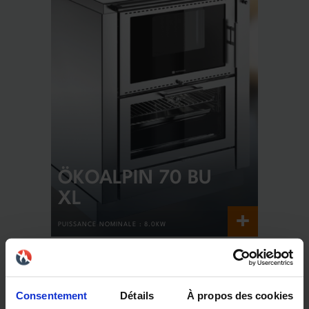
ÖKOALPIN 70 BU
XL
+
PUISSANCE NOMINALE :
8.0KW
Consentement
Détails
À propos des cookies