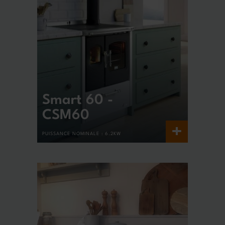
Smart 60 -
CSM60
+
PUISSANCE NOMINALE :
6.2KW