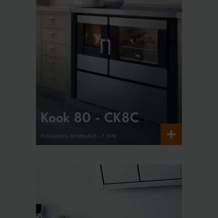
Kook 80 - CK8C
+
PUISSANCE NOMINALE :
7.5KW