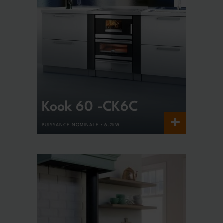
Kook 60 -CK6C
+
PUISSANCE NOMINALE :
6.2KW