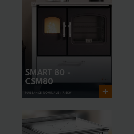
SMART 80 -
CSM80
+
PUISSANCE NOMINALE :
7.5KW