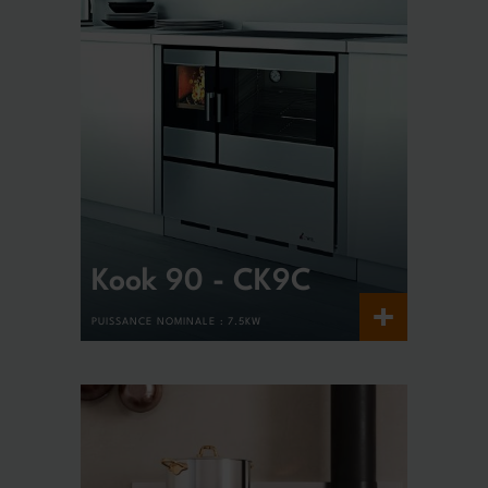
Kook 90 - CK9C
+
PUISSANCE NOMINALE :
7.5KW